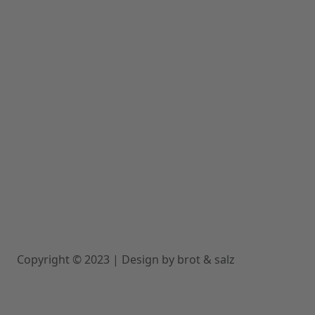
Folge DROEMER KNAUR hier
Datenschutz
Teilnahmebedingungen
Impressum
Copyright © 2023 | Design by brot & salz
Privatsphäre-Einstellungen