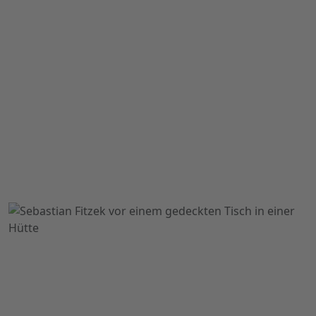
es wieder. Wie jemand pfeifend hustet, draußen, in
der eisigen Dunkelheit …
Spannung Pur – Thriller trifft auf Horror
Mit einem Setting voller subtiler Horror-Elemente
sorgt Sebastian Fitzek für Gänsehaut-Garantie. Auch
der neue Psychothriller von Deutschlands
erfolgreichstem Thriller-Autor weiß mit mehr als
einer unvorhersehbaren Wendung zu überraschen.
LESEPROBE
MEHR LESEN